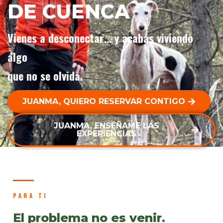
DE CUENCA
Vienes a desconectar… y acabas viviendo
algo
que no se olvida.
JUANMA, QUIERO RESERVAR CONTIGO
JUANMA, ENSÉÑAME LAS
EXPERIENCIAS
PARA TI
El problema no es venir.