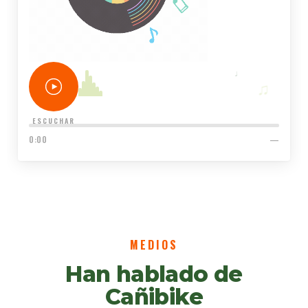
♩
♫
♬
♪
ESCUCHAR
0:00
—
MEDIOS
Han hablado de
Cañibike