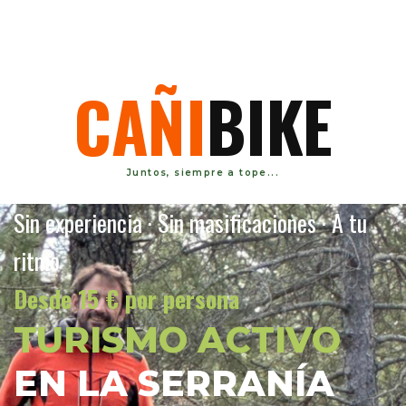
C
A
Ñ
I
B
I
K
E
Juntos, siempre a tope...
Sin experiencia · Sin masificaciones · A tu
ritmo
Desde 15 € por persona
TURISMO ACTIVO
EN LA SERRANÍA