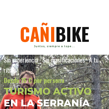
C
A
Ñ
I
B
I
K
E
Juntos, siempre a tope...
Sin experiencia · Sin masificaciones · A tu
ritmo
Desde 15 € por persona
TURISMO ACTIVO
EN LA SERRANÍA