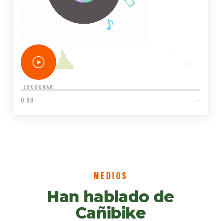
♩
♫
♬
♪
ESCUCHAR
0:00
—
MEDIOS
Han hablado de
Cañibike