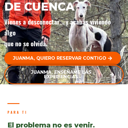
DE CUENCA
Vienes a desconectar… y acabas viviendo
algo
que no se olvida.
JUANMA, QUIERO RESERVAR CONTIGO
JUANMA, ENSÉÑAME LAS
EXPERIENCIAS
PARA TI
El problema no es venir.