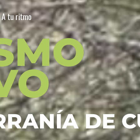
· A tu ritmo
ISMO
VO
RRANÍA DE 