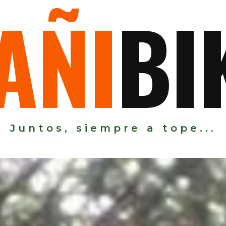
A
Ñ
I
B
I
Juntos, siempre a tope...