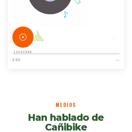
♩
♫
♬
♪
ESCUCHAR
0:00
—
MEDIOS
Han hablado de
Cañibike