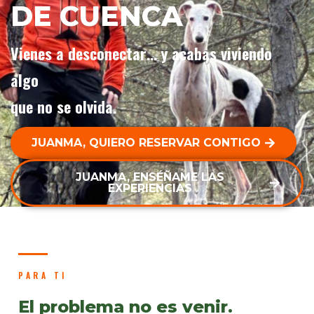
DE CUENCA
Vienes a desconectar… y acabas viviendo
algo
que no se olvida.
JUANMA, QUIERO RESERVAR CONTIGO
JUANMA, ENSÉÑAME LAS
EXPERIENCIAS
PARA TI
El problema no es venir.