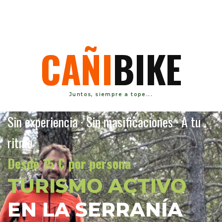
C
A
Ñ
I
B
I
K
E
Juntos, siempre a tope...
Sin experiencia · Sin masificaciones · A tu
ritmo
Desde 15 € por persona
TURISMO ACTIVO
EN LA SERRANÍA